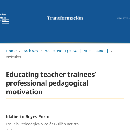
Home
/
Archives
/
Vol. 20 No. 1 (2024): |ENERO - ABRIL|
/
Artículos
Educating teacher trainees’
professional pedagogical
motivation
Idalberto Reyes Porro
Escuela Pedagógica Nicolás Guillén Batista