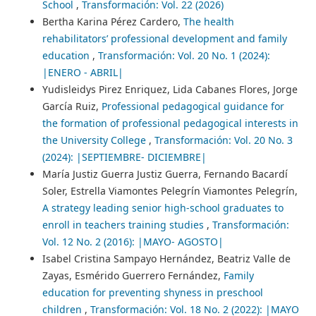
School
,
Transformación: Vol. 22 (2026)
Bertha Karina Pérez Cardero,
The health
rehabilitators’ professional development and family
education
,
Transformación: Vol. 20 No. 1 (2024):
|ENERO - ABRIL|
Yudisleidys Pirez Enriquez, Lida Cabanes Flores, Jorge
García Ruiz,
Professional pedagogical guidance for
the formation of professional pedagogical interests in
the University College
,
Transformación: Vol. 20 No. 3
(2024): |SEPTIEMBRE- DICIEMBRE|
María Justiz Guerra Justiz Guerra, Fernando Bacardí
Soler, Estrella Viamontes Pelegrín Viamontes Pelegrín,
A strategy leading senior high-school graduates to
enroll in teachers training studies
,
Transformación:
Vol. 12 No. 2 (2016): |MAYO- AGOSTO|
Isabel Cristina Sampayo Hernández, Beatriz Valle de
Zayas, Esmérido Guerrero Fernández,
Family
education for preventing shyness in preschool
children
,
Transformación: Vol. 18 No. 2 (2022): |MAYO