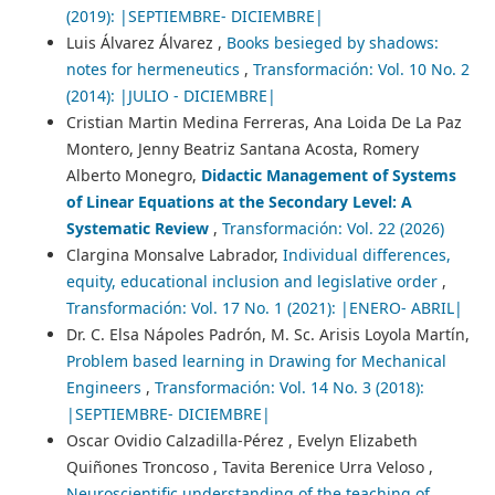
(2019): |SEPTIEMBRE- DICIEMBRE|
Luis Álvarez Álvarez ,
Books besieged by shadows:
notes for hermeneutics
,
Transformación: Vol. 10 No. 2
(2014): |JULIO - DICIEMBRE|
Cristian Martin Medina Ferreras, Ana Loida De La Paz
Montero, Jenny Beatriz Santana Acosta, Romery
Alberto Monegro,
Didactic Management of Systems
of Linear Equations at the Secondary Level: A
Systematic Review
,
Transformación: Vol. 22 (2026)
Clargina Monsalve Labrador,
Individual differences,
equity, educational inclusion and legislative order
,
Transformación: Vol. 17 No. 1 (2021): |ENERO- ABRIL|
Dr. C. Elsa Nápoles Padrón, M. Sc. Arisis Loyola Martín,
Problem based learning in Drawing for Mechanical
Engineers
,
Transformación: Vol. 14 No. 3 (2018):
|SEPTIEMBRE- DICIEMBRE|
Oscar Ovidio Calzadilla-Pérez , Evelyn Elizabeth
Quiñones Troncoso , Tavita Berenice Urra Veloso ,
Neuroscientific understanding of the teaching of